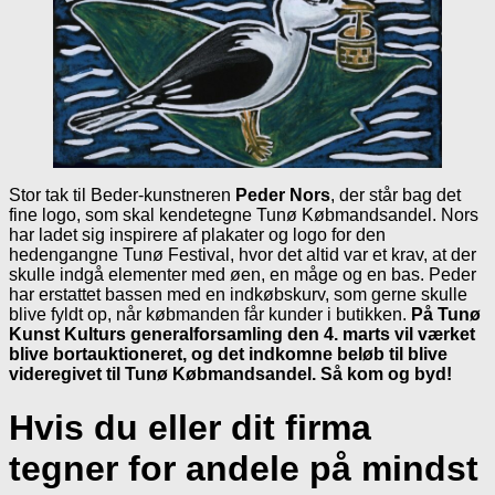
Stor tak til Beder-kunstneren
Peder Nors
, der står bag det
fine logo, som skal kendetegne Tunø Købmandsandel. Nors
har ladet sig inspirere af plakater og logo for den
hedengangne Tunø Festival, hvor det altid var et krav, at der
skulle indgå elementer med øen, en måge og en bas. Peder
har erstattet bassen med en indkøbskurv, som gerne skulle
blive fyldt op, når købmanden får kunder i butikken.
På Tunø
Kunst Kulturs generalforsamling den 4. marts vil værket
blive bortauktioneret, og det indkomne beløb til blive
videregivet til Tunø Købmandsandel. Så kom og byd!
Hvis du eller dit firma
tegner for andele på mindst